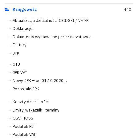
Księgowość
440
Aktualizacja działalności
CEIDG-1 / VAT-R
13
Deklaracje
38
Dokumenty wystawiane przez nievatowca
2
Faktury
100
JPK
40
GTU
10
JPK VAT
12
Nowy JPK – od 01.10.2020 r.
8
Pozostałe JPK
12
Koszty działalności
63
Limity, wskaźniki, terminy
4
OSS i IOSS
16
Podatek PIT
38
Podatek VAT
56