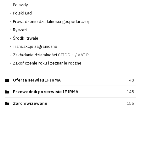
Pojazdy
34
Polski Ład
15
Prowadzenie działalności gospodarczej
8
Ryczałt
14
Środki trwałe
31
Transakcje zagraniczne
27
Zakładanie działalności
CEIDG-1 / VAT-R
10
Zakończenie roku i zeznanie roczne
39
Oferta serwisu IFIRMA
48
Przewodnik po serwisie IFIRMA
148
Zarchiwizowane
155