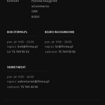
Kontakt
Pytania księgowe
eCommerce
CRM
RODO
BOK IFIRMA.PL
BIURO RACHUNKOWE
pon.-pt. 9:00 - 20:00
pon.-pt. 9:00 - 18:00
napisz:
bok@ifirma.pl
napisz:
br@ifirma.pl
lub
71 769 55 15
zadzwoń:
71 769 55 81
SEKRETARIAT
pon.-pt. 9:00 - 16:00
napisz:
sekretariat@ifirma.pl
zadzwoń:
71 769 43 00