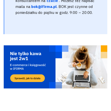
konsultantem na
czacie
. Możesz też napisać
maila na
bok@ifirma.pl
. BOK jest czynne od
poniedziałku do piątku w godz. 9:00 – 20:00.