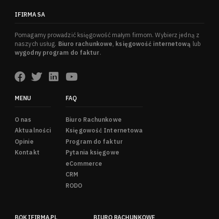
IFIRMA SA
Pomagamy prowadzić księgowość małym firmom. Wybierz jedną z
naszych usług.
Biuro rachunkowe
,
księgowość internetową
lub
wygodny program do faktur
.
MENU
FAQ
O nas
Biuro Rachunkowe
Aktualności
Księgowość Internetowa
Opinie
Program do faktur
Kontakt
Pytania księgowe
eCommerce
CRM
RODO
BOK IFIRMA.PL
BIURO RACHUNKOWE