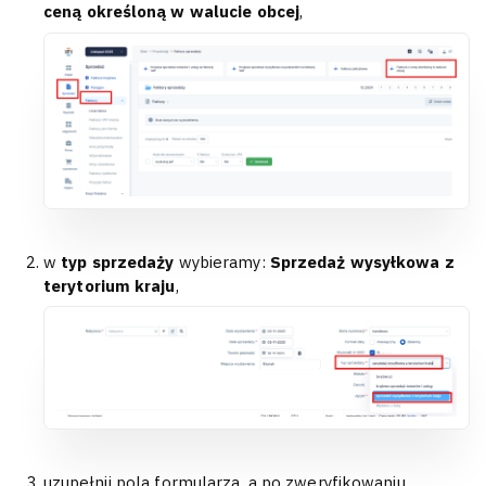
ceną określoną w walucie obcej
,
w
typ sprzedaży
wybieramy:
Sprzedaż wysyłkowa z
terytorium kraju
,
uzupełnij pola formularza, a po zweryfikowaniu