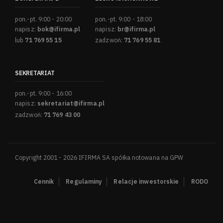
pon.-pt. 9:00 - 20:00
pon.-pt. 9:00 - 18:00
napisz:
bok@ifirma.pl
napisz:
br@ifirma.pl
lub
71 769 55 15
zadzwoń:
71 769 55 81
SEKRETARIAT
pon.-pt. 9:00 - 16:00
napisz:
sekretariat@ifirma.pl
zadzwoń:
71 769 43 00
Copyright 2001 - 2026 IFIRMA SA spółka notowana na GPW
Cennik
Regulaminy
Relacje inwestorskie
RODO