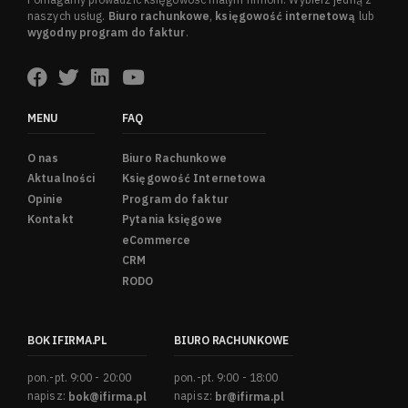
naszych usług.
Biuro rachunkowe
,
księgowość internetową
lub
wygodny program do faktur
.
MENU
FAQ
O nas
Biuro Rachunkowe
Aktualności
Księgowość Internetowa
Opinie
Program do faktur
Kontakt
Pytania księgowe
eCommerce
CRM
RODO
BOK IFIRMA.PL
BIURO RACHUNKOWE
pon.-pt. 9:00 - 20:00
pon.-pt. 9:00 - 18:00
napisz:
bok@ifirma.pl
napisz:
br@ifirma.pl