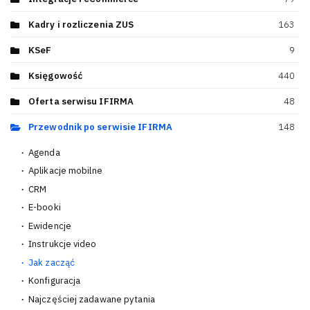
Kadry i rozliczenia ZUS
163
KSeF
9
Księgowość
440
Oferta serwisu IFIRMA
48
Przewodnik po serwisie IFIRMA
148
Agenda
6
Aplikacje mobilne
4
CRM
16
E-booki
3
Ewidencje
13
Instrukcje video
9
Jak zacząć
26
Konfiguracja
37
Najczęściej zadawane pytania
11