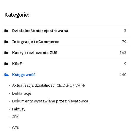
Kategorie:
Działalność nierejestrowana
3
Integracje i eCommerce
79
Kadry i rozliczenia ZUS
163
KSeF
9
Księgowość
440
Aktualizacja działalności
CEIDG-1 / VAT-R
13
Deklaracje
38
Dokumenty wystawiane przez nievatowca
2
Faktury
100
JPK
40
GTU
10