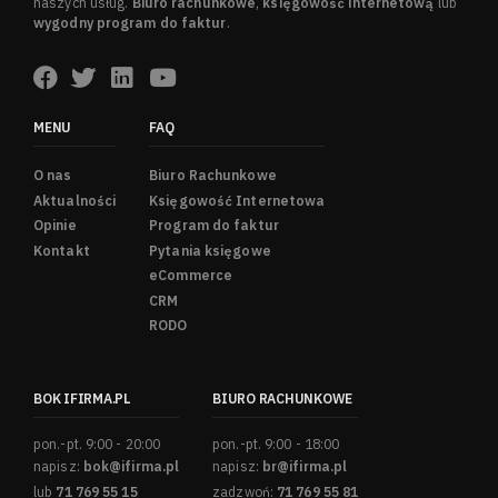
naszych usług.
Biuro rachunkowe
,
księgowość internetową
lub
wygodny program do faktur
.
MENU
FAQ
O nas
Biuro Rachunkowe
Aktualności
Księgowość Internetowa
Opinie
Program do faktur
Kontakt
Pytania księgowe
eCommerce
CRM
RODO
BOK IFIRMA.PL
BIURO RACHUNKOWE
pon.-pt. 9:00 - 20:00
pon.-pt. 9:00 - 18:00
napisz:
bok@ifirma.pl
napisz:
br@ifirma.pl
lub
71 769 55 15
zadzwoń:
71 769 55 81