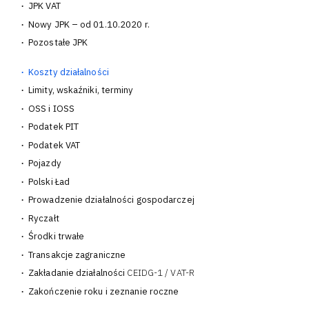
JPK VAT
12
Nowy JPK – od 01.10.2020 r.
8
Pozostałe JPK
12
Koszty działalności
63
Limity, wskaźniki, terminy
4
OSS i IOSS
16
Podatek PIT
38
Podatek VAT
56
Pojazdy
34
Polski Ład
15
Prowadzenie działalności gospodarczej
8
Ryczałt
14
Środki trwałe
31
Transakcje zagraniczne
27
Zakładanie działalności
CEIDG-1 / VAT-R
10
Zakończenie roku i zeznanie roczne
39