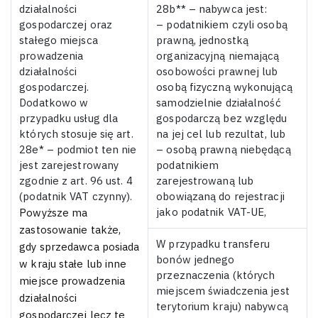
działalności
28b** – nabywca jest:
gospodarczej oraz
– podatnikiem czyli osobą
stałego miejsca
prawną, jednostką
prowadzenia
organizacyjną niemającą
działalności
osobowości prawnej lub
gospodarczej.
osobą fizyczną wykonującą
Dodatkowo w
samodzielnie działalność
przypadku usług dla
gospodarczą bez względu
których stosuje się art.
na jej cel lub rezultat, lub
28e* – podmiot ten nie
– osobą prawną niebędącą
jest zarejestrowany
podatnikiem
zgodnie z art. 96 ust. 4
zarejestrowaną lub
(podatnik VAT czynny).
obowiązaną do rejestracji
jako podatnik VAT-UE,
Powyższe ma
zastosowanie także,
W przypadku transferu
gdy sprzedawca posiada
bonów jednego
w kraju stałe lub inne
przeznaczenia (których
miejsce prowadzenia
miejscem świadczenia jest
działalności
terytorium kraju) nabywcą
gospodarczej lecz te