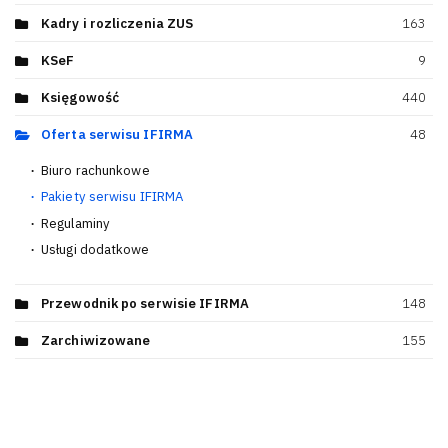
Kadry i rozliczenia ZUS
163
KSeF
9
Księgowość
440
Oferta serwisu IFIRMA
48
Biuro rachunkowe
8
Pakiety serwisu IFIRMA
5
Regulaminy
31
Usługi dodatkowe
6
Przewodnik po serwisie IFIRMA
148
Zarchiwizowane
155