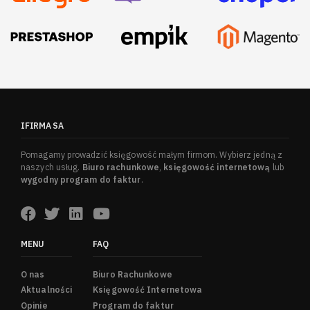
IFIRMA SA
Pomagamy prowadzić księgowość małym firmom. Wybierz jedną z
naszych usług.
Biuro rachunkowe
,
księgowość internetową
lub
wygodny program do faktur
.
MENU
FAQ
O nas
Biuro Rachunkowe
Aktualności
Księgowość Internetowa
Opinie
Program do faktur