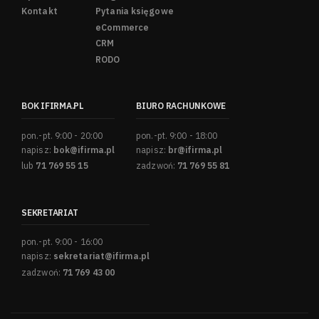
Kontakt
Pytania księgowe
eCommerce
CRM
RODO
BOK IFIRMA.PL
BIURO RACHUNKOWE
pon.-pt. 9:00 - 20:00
pon.-pt. 9:00 - 18:00
napisz:
bok@ifirma.pl
napisz:
br@ifirma.pl
lub
71 769 55 15
zadzwoń:
71 769 55 81
SEKRETARIAT
pon.-pt. 9:00 - 16:00
napisz:
sekretariat@ifirma.pl
zadzwoń:
71 769 43 00