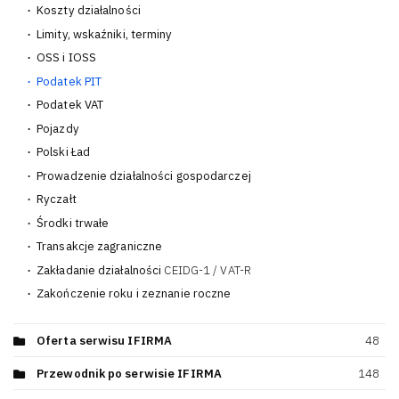
Koszty działalności
63
Limity, wskaźniki, terminy
4
OSS i IOSS
16
Podatek PIT
38
Podatek VAT
56
Pojazdy
34
Polski Ład
15
Prowadzenie działalności gospodarczej
8
Ryczałt
14
Środki trwałe
31
Transakcje zagraniczne
27
Zakładanie działalności
CEIDG-1 / VAT-R
10
Zakończenie roku i zeznanie roczne
39
Oferta serwisu IFIRMA
48
Przewodnik po serwisie IFIRMA
148