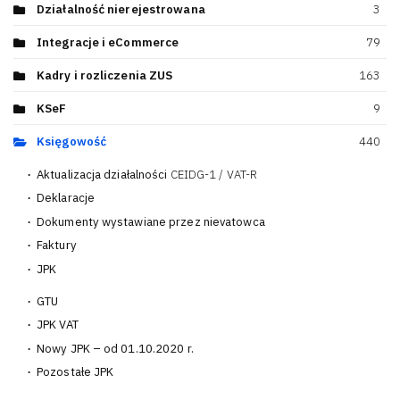
Działalność nierejestrowana
3
Integracje i eCommerce
79
Kadry i rozliczenia ZUS
163
KSeF
9
Księgowość
440
Aktualizacja działalności
CEIDG-1 / VAT-R
13
Deklaracje
38
Dokumenty wystawiane przez nievatowca
2
Faktury
100
JPK
40
GTU
10
JPK VAT
12
Nowy JPK – od 01.10.2020 r.
8
Pozostałe JPK
12