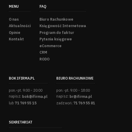
MENU
FAQ
O nas
Biuro Rachunkowe
Aktualności
Księgowość Internetowa
Opinie
Program do faktur
Kontakt
Pytania księgowe
eCommerce
CRM
RODO
BOK IFIRMA.PL
BIURO RACHUNKOWE
pon.-pt. 9:00 - 20:00
pon.-pt. 9:00 - 18:00
napisz:
bok@ifirma.pl
napisz:
br@ifirma.pl
lub
71 769 55 15
zadzwoń:
71 769 55 81
SEKRETARIAT