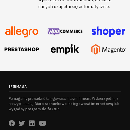
danych uzupełni się automatycznie.
IFIRMA SA
Pomagamy prowadzić księgowość małym firmom. Wybierz jedną z
naszych usług.
Biuro rachunkowe
,
księgowość internetową
lub
wygodny program do faktur
.