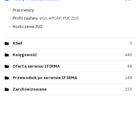
Pracownicy
61
Profil zaufany
eGo, ePUAP, PUE ZUS
16
Rozliczenia ZUS
96
KSeF
9
Księgowość
440
Oferta serwisu IFIRMA
48
Przewodnik po serwisie IFIRMA
148
Zarchiwizowane
155