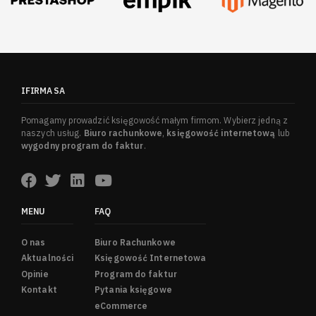
IFIRMA SA
Pomagamy prowadzić księgowość małym firmom. Wybierz jedną z
naszych usług.
Biuro rachunkowe
,
księgowość internetową
lub
wygodny program do faktur
.
MENU
FAQ
O nas
Biuro Rachunkowe
Aktualności
Księgowość Internetowa
Opinie
Program do faktur
Kontakt
Pytania księgowe
eCommerce