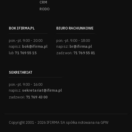
CRM
RODO
BOK IFIRMA.PL
BIURO RACHUNKOWE
pon.-pt. 9:00 - 20:00
pon.-pt. 9:00 - 18:00
napisz:
bok@ifirma.pl
napisz:
br@ifirma.pl
lub
71 769 55 15
zadzwoń:
71 769 55 81
SEKRETARIAT
pon.-pt. 9:00 - 16:00
napisz:
sekretariat@ifirma.pl
zadzwoń:
71 769 43 00
Copyright 2001 - 2026 IFIRMA SA spółka notowana na GPW