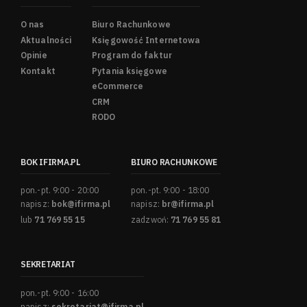
O nas
Biuro Rachunkowe
Aktualności
Księgowość Internetowa
Opinie
Program do faktur
Kontakt
Pytania księgowe
eCommerce
CRM
RODO
BOK IFIRMA.PL
BIURO RACHUNKOWE
pon.-pt. 9:00 - 20:00
pon.-pt. 9:00 - 18:00
napisz:
bok@ifirma.pl
napisz:
br@ifirma.pl
lub
71 769 55 15
zadzwoń:
71 769 55 81
SEKRETARIAT
pon.-pt. 9:00 - 16:00
napisz:
sekretariat@ifirma.pl