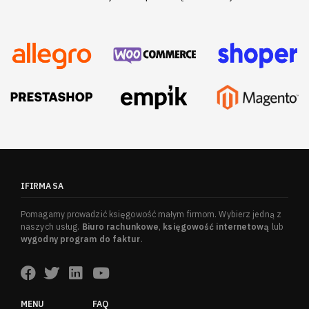
IFIRMA SA
Pomagamy prowadzić księgowość małym firmom. Wybierz jedną z
naszych usług.
Biuro rachunkowe
,
księgowość internetową
lub
wygodny program do faktur
.
MENU
FAQ