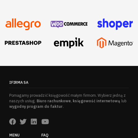
IFIRMA SA
Pomagamy prowadzić księgowość małym firmom. Wybierz jedną z
naszych usług.
Biuro rachunkowe
,
księgowość internetową
lub
wygodny program do faktur
.
MENU
FAQ