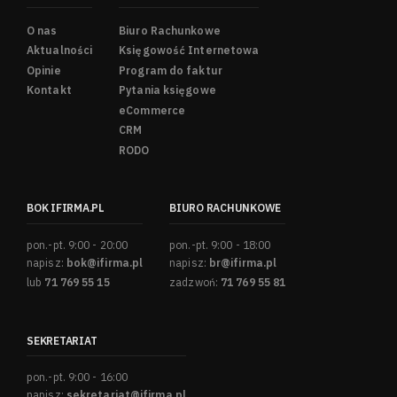
O nas
Biuro Rachunkowe
Aktualności
Księgowość Internetowa
Opinie
Program do faktur
Kontakt
Pytania księgowe
eCommerce
CRM
RODO
BOK IFIRMA.PL
BIURO RACHUNKOWE
pon.-pt. 9:00 - 20:00
pon.-pt. 9:00 - 18:00
napisz:
bok@ifirma.pl
napisz:
br@ifirma.pl
lub
71 769 55 15
zadzwoń:
71 769 55 81
SEKRETARIAT
pon.-pt. 9:00 - 16:00
napisz:
sekretariat@ifirma.pl