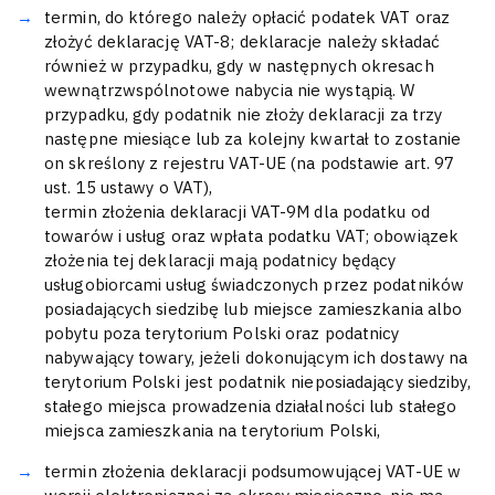
termin, do którego należy opłacić podatek VAT oraz
złożyć deklarację VAT-8; deklaracje należy składać
również w przypadku, gdy w następnych okresach
wewnątrzwspólnotowe nabycia nie wystąpią. W
przypadku, gdy podatnik nie złoży deklaracji za trzy
następne miesiące lub za kolejny kwartał to zostanie
on skreślony z rejestru VAT-UE (na podstawie art. 97
ust. 15 ustawy o VAT),
termin złożenia deklaracji VAT-9M dla podatku od
towarów i usług oraz wpłata podatku VAT; obowiązek
złożenia tej deklaracji mają podatnicy będący
usługobiorcami usług świadczonych przez podatników
posiadających siedzibę lub miejsce zamieszkania albo
pobytu poza terytorium Polski oraz podatnicy
nabywający towary, jeżeli dokonującym ich dostawy na
terytorium Polski jest podatnik nieposiadający siedziby,
stałego miejsca prowadzenia działalności lub stałego
miejsca zamieszkania na terytorium Polski,
termin złożenia deklaracji podsumowującej VAT-UE w