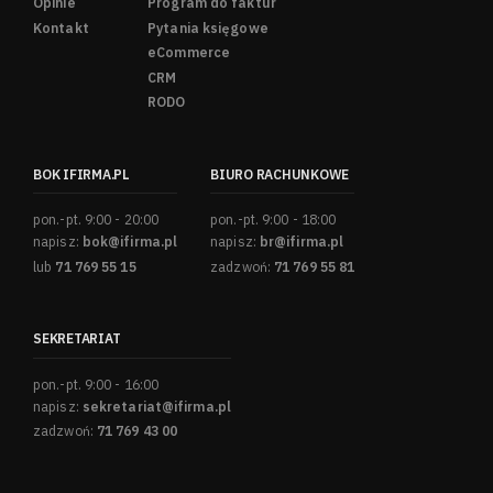
Opinie
Program do faktur
Kontakt
Pytania księgowe
eCommerce
CRM
RODO
BOK IFIRMA.PL
BIURO RACHUNKOWE
pon.-pt. 9:00 - 20:00
pon.-pt. 9:00 - 18:00
napisz:
bok@ifirma.pl
napisz:
br@ifirma.pl
lub
71 769 55 15
zadzwoń:
71 769 55 81
SEKRETARIAT
pon.-pt. 9:00 - 16:00
napisz:
sekretariat@ifirma.pl
zadzwoń:
71 769 43 00