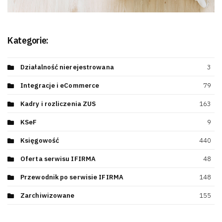
Kategorie:
Działalność nierejestrowana
3
Integracje i eCommerce
79
Kadry i rozliczenia ZUS
163
KSeF
9
Księgowość
440
Oferta serwisu IFIRMA
48
Przewodnik po serwisie IFIRMA
148
Zarchiwizowane
155