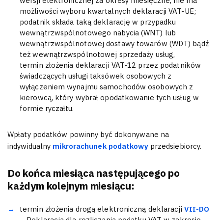
wersji elektronicznej za okresy miesięczne, nie ma
możliwości wyboru kwartalnych deklaracji VAT-UE;
podatnik składa taką deklarację w przypadku
wewnątrzwspólnotowego nabycia (WNT) lub
wewnątrzwspólnotowej dostawy towarów (WDT) bądź
też wewnątrzwspólnotowej sprzedaży usług,
termin złożenia deklaracji VAT-12 przez podatników
świadczących usługi taksówek osobowych z
wyłączeniem wynajmu samochodów osobowych z
kierowcą, który wybrał opodatkowanie tych usług w
formie ryczałtu.
Wpłaty podatków powinny być dokonywane na
indywidualny
mikrorachunek podatkowy
przedsiębiorcy.
Do końca miesiąca następującego po
każdym kolejnym miesiącu:
termin złożenia drogą elektroniczną deklaracji
VII-DO
– Deklaracja dla rozliczania podatku VAT w zakresie