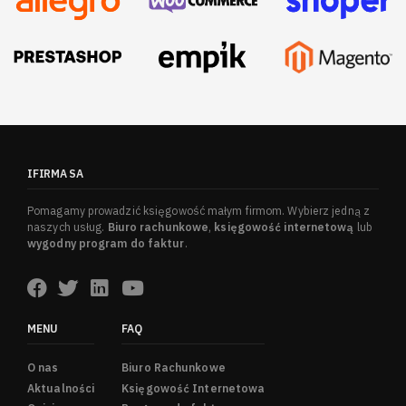
IFIRMA SA
Pomagamy prowadzić księgowość małym firmom. Wybierz jedną z
naszych usług.
Biuro rachunkowe
,
księgowość internetową
lub
wygodny program do faktur
.
MENU
FAQ
O nas
Biuro Rachunkowe
Aktualności
Księgowość Internetowa