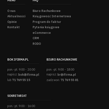
MENU
FAQ
O nas
Biuro Rachunkowe
Aktualności
Księgowość Internetowa
Opinie
Program do faktur
Kontakt
Pytania księgowe
eCommerce
CRM
RODO
BOK IFIRMA.PL
BIURO RACHUNKOWE
pon.-pt. 9:00 - 20:00
pon.-pt. 9:00 - 18:00
napisz:
bok@ifirma.pl
napisz:
br@ifirma.pl
lub
71 769 55 15
zadzwoń:
71 769 55 81
SEKRETARIAT
pon.-pt. 9:00 - 16:00