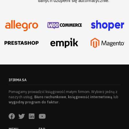
danych uzupełni się automatycznie.
IFIRMA SA
Pomagamy prowadzić księgowość małym firmom. Wybierz jedną z
naszych usług.
Biuro rachunkowe
,
księgowość internetową
lub
wygodny program do faktur
.