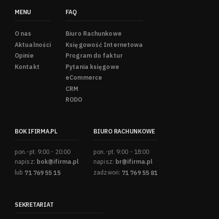
MENU
FAQ
O nas
Biuro Rachunkowe
Aktualności
Księgowość Internetowa
Opinie
Program do faktur
Kontakt
Pytania księgowe
eCommerce
CRM
RODO
BOK IFIRMA.PL
BIURO RACHUNKOWE
pon.-pt. 9:00 - 20:00
pon.-pt. 9:00 - 18:00
napisz:
bok@ifirma.pl
napisz:
br@ifirma.pl
lub
71 769 55 15
zadzwoń:
71 769 55 81
SEKRETARIAT