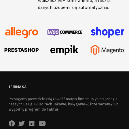
wpiszesz NIP kontrahenta, a reszta
danych uzupełni się automatycznie.
IFIRMA SA
Pomagamy prowadzić księgowość małym firmom. Wybierz jedną z
naszych usług.
Biuro rachunkowe
,
księgowość internetową
lub
wygodny program do faktur
.