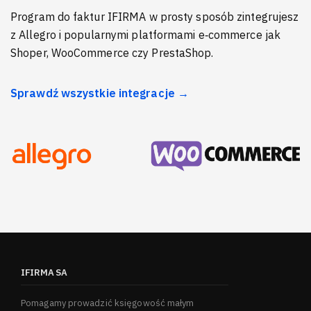
Program do faktur IFIRMA w prosty sposób zintegrujesz
z Allegro i popularnymi platformami e‑commerce jak
Shoper, WooCommerce czy PrestaShop.
Sprawdź wszystkie integracje →
IFIRMA SA
Pomagamy prowadzić księgowość małym