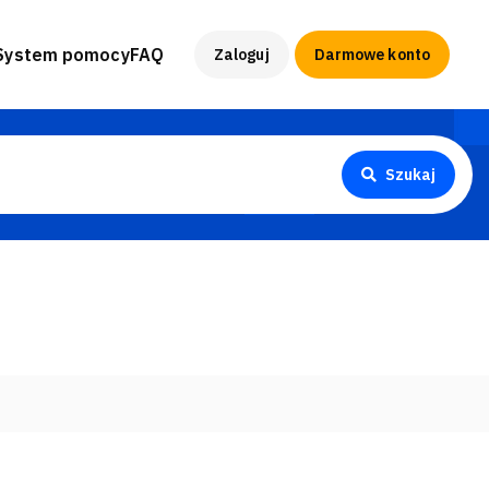
System pomocy
FAQ
Zaloguj
Darmowe konto
Szukaj