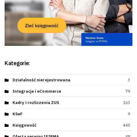
Kategorie:
Działalność nierejestrowana
3
Integracje i eCommerce
79
Kadry i rozliczenia ZUS
163
KSeF
9
Księgowość
440
Oferta serwisu IFIRMA
48