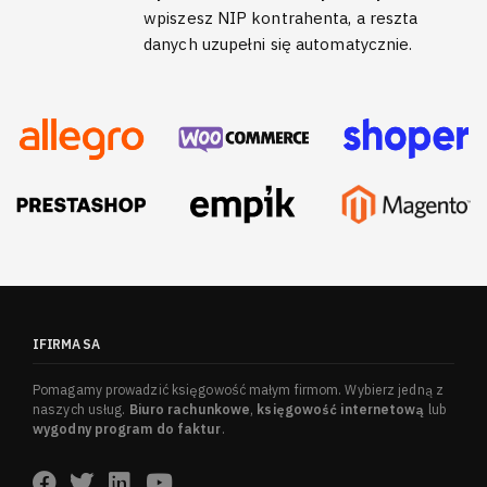
wpiszesz NIP kontrahenta, a reszta
danych uzupełni się automatycznie.
IFIRMA SA
Pomagamy prowadzić księgowość małym firmom. Wybierz jedną z
naszych usług.
Biuro rachunkowe
,
księgowość internetową
lub
wygodny program do faktur
.