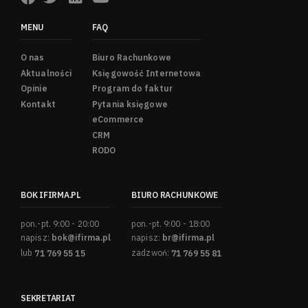
MENU
FAQ
O nas
Biuro Rachunkowe
Aktualności
Księgowość Internetowa
Opinie
Program do faktur
Kontakt
Pytania księgowe
eCommerce
CRM
RODO
BOK IFIRMA.PL
BIURO RACHUNKOWE
pon.-pt. 9:00 - 20:00
pon.-pt. 9:00 - 18:00
napisz:
bok@ifirma.pl
napisz:
br@ifirma.pl
lub
71 769 55 15
zadzwoń:
71 769 55 81
SEKRETARIAT