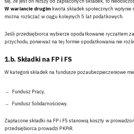
się, że jest on niższy od zapłaconych składek, to nieodlicz
W wariancie drugim
kwota składek społecznych wpłynie 
można rozliczać w ciągu kolejnych 5 lat podatkowych.
Jeśli przedsiębiorca wybierze opodatkowanie ryczałtem za
przychodu, ponieważ na tej formie opodatkowania nie rozl
1.b. Składki na FP i FS
W kategorii składek na fundusze pozaubezpieczeniowe mie
Fundusz Pracy,
Fundusz Solidarnościowy.
Zapłacone składki na FP i FS stanowią koszty w prowadzone
przedsiębiorca prowadzi PKPiR.