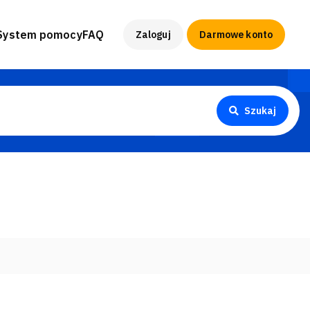
System pomocy
FAQ
Zaloguj
Darmowe konto
Szukaj