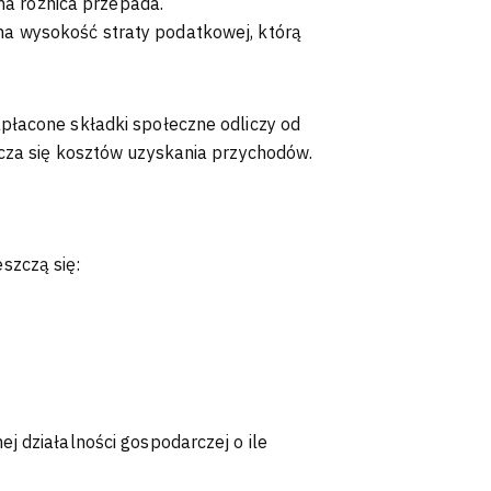
ona różnica przepada.
na wysokość straty podatkowej, którą
płacone składki społeczne odliczy od
icza się kosztów uzyskania przychodów.
szczą się:
j działalności gospodarczej o ile