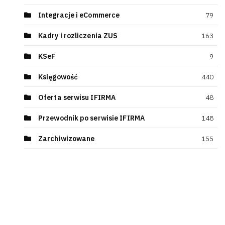
Integracje i eCommerce
79
Kadry i rozliczenia ZUS
163
KSeF
9
Księgowość
440
Oferta serwisu IFIRMA
48
Przewodnik po serwisie IFIRMA
148
Zarchiwizowane
155