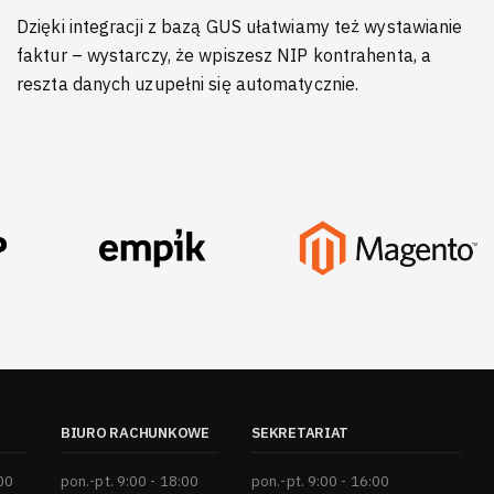
Dzięki integracji z bazą GUS ułatwiamy też wystawianie
faktur – wystarczy, że wpiszesz NIP kontrahenta, a
reszta danych uzupełni się automatycznie.
BIURO RACHUNKOWE
SEKRETARIAT
:00
pon.-pt. 9:00 - 18:00
pon.-pt. 9:00 - 16:00