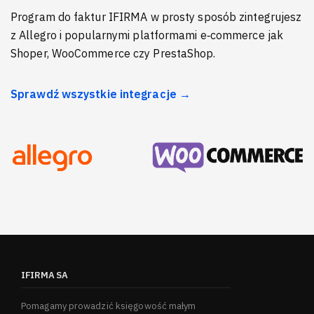
Program do faktur IFIRMA w prosty sposób zintegrujesz
z Allegro i popularnymi platformami e‑commerce jak
Shoper, WooCommerce czy PrestaShop.
Sprawdź wszystkie integracje →
IFIRMA SA
Pomagamy prowadzić księgowość małym