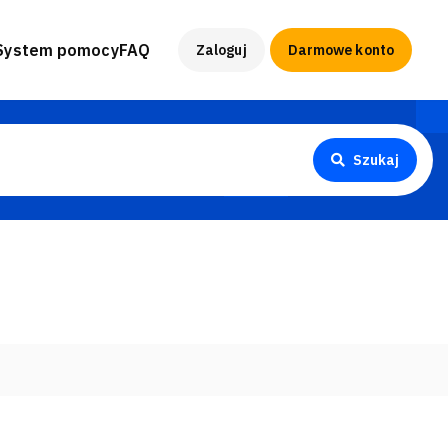
System pomocy
FAQ
Zaloguj
Darmowe konto
Szukaj