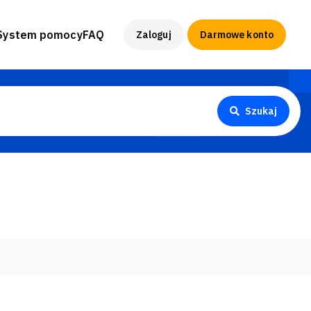
System pomocy
FAQ
Zaloguj
Darmowe konto
Szukaj