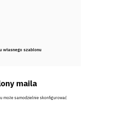
iu własnego szablonu
lony maila
isu może samodzielnie skonfigurować