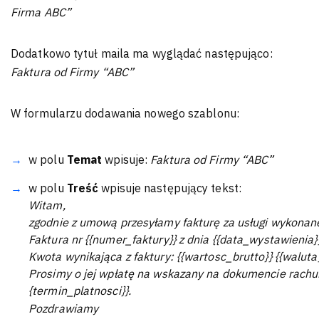
Firma ABC”
Dodatkowo tytuł maila ma wyglądać następująco:
Faktura od Firmy “ABC”
W formularzu dodawania nowego szablonu:
w polu
Temat
wpisuje:
Faktura od Firmy “ABC”
w polu
Treść
wpisuje następujący tekst:
Witam,
zgodnie z umową przesyłamy fakturę za usługi wykonan
Faktura nr {{numer_faktury}} z dnia {{data_wystawienia
Kwota wynikająca z faktury: {{wartosc_brutto}} {{waluta}
Prosimy o jej wpłatę na wskazany na dokumencie rach
{termin_platnosci}}.
Pozdrawiamy