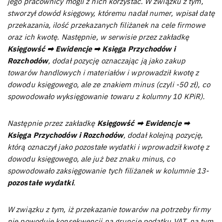
jego pracownicy mogli z nich korzystać. W związku z tym,
stworzył dowód księgowy, któremu nadał numer, wpisał datę
przekazania, ilość przekazanych filiżanek na cele firmowe
oraz ich kwotę. Następnie, w serwisie przez zakładkę
Księgowść ➡ Ewidencje ➡ Księga Przychodów i
Rozchodów
, dodał pozycję oznaczając ją jako zakup
towarów handlowych i materiałów i wprowadził kwotę z
dowodu księgowego, ale ze znakiem minus (czyli -50 zł), co
spowodowało wyksięgowanie towaru z kolumny 10 KPiR).
Następnie przez zakładkę
Księgowść ➡ Ewidencje ➡
Księga Przychodów i Rozchodów
, dodał kolejną pozycję,
którą oznaczył jako pozostałe wydatki i wprowadził kwotę z
dowodu księgowego, ale już bez znaku minus, co
spowodowało zaksięgowanie tych filiżanek w kolumnie 13-
pozostałe wydatki
.
W związku z tym, iż przekazanie towarów na potrzeby firmy
nie powoduje konsekwencji na gruncie podatku VAT, na tym