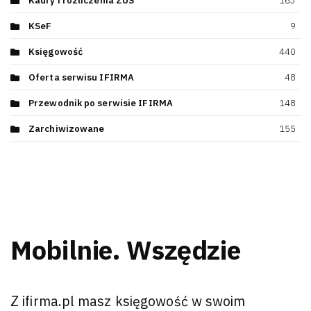
Kadry i rozliczenia ZUS
163
KSeF
9
Księgowość
440
Oferta serwisu IFIRMA
48
Przewodnik po serwisie IFIRMA
148
Zarchiwizowane
155
Mobilnie. Wszędzie
Z ifirma.pl masz księgowość w swoim