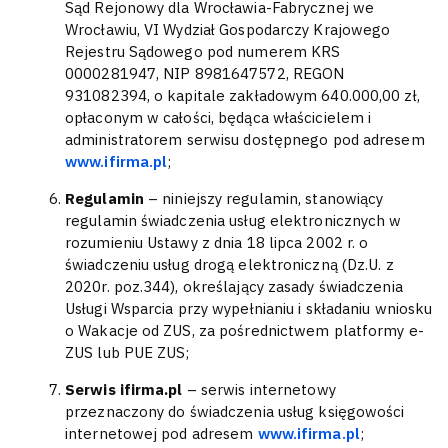
Sąd Rejonowy dla Wrocławia-Fabrycznej we
Wrocławiu, VI Wydział Gospodarczy Krajowego
Rejestru Sądowego pod numerem KRS
0000281947, NIP 8981647572, REGON
931082394, o kapitale zakładowym 640.000,00 zł,
opłaconym w całości, będąca właścicielem i
administratorem serwisu dostępnego pod adresem
www.ifirma.pl
;
Regulamin
– niniejszy regulamin, stanowiący
regulamin świadczenia usług elektronicznych w
rozumieniu Ustawy z dnia 18 lipca 2002 r. o
świadczeniu usług drogą elektroniczną (Dz.U. z
2020r. poz.344), określający zasady świadczenia
Usługi Wsparcia przy wypełnianiu i składaniu wniosku
o Wakacje od ZUS, za pośrednictwem platformy e-
ZUS lub PUE ZUS;
Serwis ifirma.pl
– serwis internetowy
przeznaczony do świadczenia usług księgowości
internetowej pod adresem
www.ifirma.pl
;