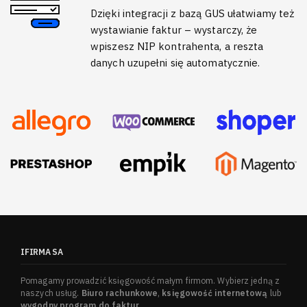
Dzięki integracji z bazą GUS ułatwiamy też
wystawianie faktur – wystarczy, że
wpiszesz NIP kontrahenta, a reszta
danych uzupełni się automatycznie.
IFIRMA SA
Pomagamy prowadzić księgowość małym firmom. Wybierz jedną z
naszych usług.
Biuro rachunkowe
,
księgowość internetową
lub
wygodny program do faktur
.