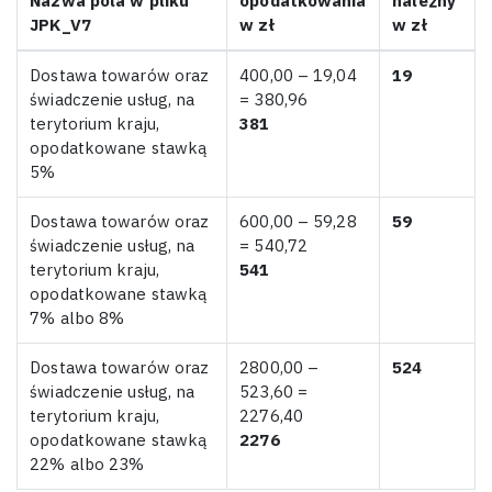
Nazwa pola w pliku
opodatkowania
należny
JPK_V7
w zł
w zł
Dostawa towarów oraz
400,00 – 19,04
19
świadczenie usług, na
= 380,96
terytorium kraju,
381
opodatkowane stawką
5%
Dostawa towarów oraz
600,00 – 59,28
59
świadczenie usług, na
= 540,72
terytorium kraju,
541
opodatkowane stawką
7% albo 8%
Dostawa towarów oraz
2800,00 –
524
świadczenie usług, na
523,60 =
terytorium kraju,
2276,40
opodatkowane stawką
2276
22% albo 23%