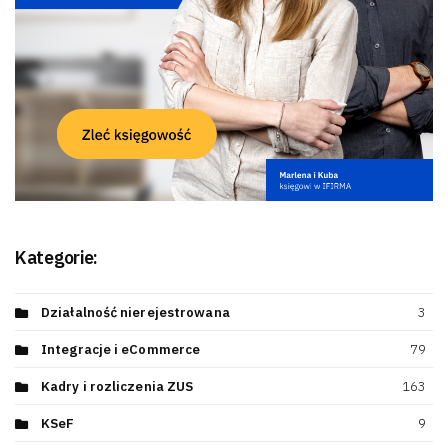
Kategorie:
Działalność nierejestrowana
3
Integracje i eCommerce
79
Kadry i rozliczenia ZUS
163
KSeF
9