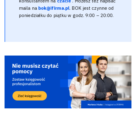
konsultantem na
czacie
. Możesz też napisać
maila na
bok@ifirma.pl
. BOK jest czynne od
poniedziałku do piątku w godz. 9:00 – 20:00.