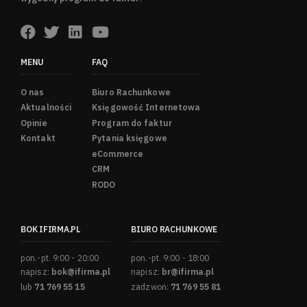
MENU
FAQ
O nas
Biuro Rachunkowe
Aktualności
Księgowość Internetowa
Opinie
Program do faktur
Kontakt
Pytania księgowe
eCommerce
CRM
RODO
BOK IFIRMA.PL
BIURO RACHUNKOWE
pon.-pt. 9:00 - 20:00
pon.-pt. 9:00 - 18:00
napisz:
bok@ifirma.pl
napisz:
br@ifirma.pl
lub
71 769 55 15
zadzwoń:
71 769 55 81