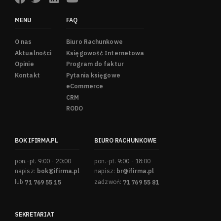
MENU
FAQ
O nas
Biuro Rachunkowe
Aktualności
Księgowość Internetowa
Opinie
Program do faktur
Kontakt
Pytania księgowe
eCommerce
CRM
RODO
BOK IFIRMA.PL
BIURO RACHUNKOWE
pon.-pt. 9:00 - 20:00
pon.-pt. 9:00 - 18:00
napisz:
bok@ifirma.pl
napisz:
br@ifirma.pl
lub
71 769 55 15
zadzwoń:
71 769 55 81
SEKRETARIAT