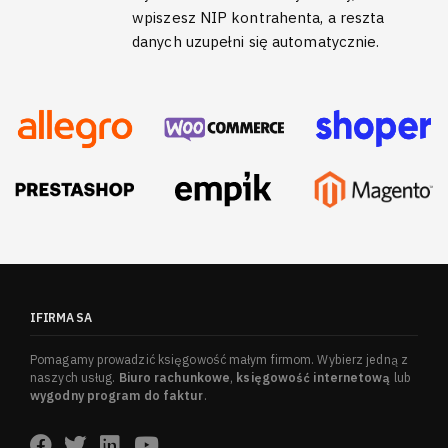
wpiszesz NIP kontrahenta, a reszta
danych uzupełni się automatycznie.
IFIRMA SA
Pomagamy prowadzić księgowość małym firmom. Wybierz jedną z
naszych usług.
Biuro rachunkowe
,
księgowość internetową
lub
wygodny program do faktur
.