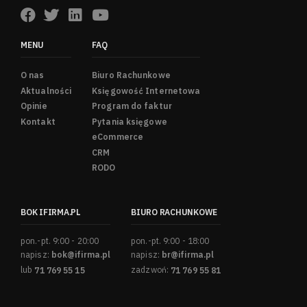
MENU
FAQ
O nas
Biuro Rachunkowe
Aktualności
Księgowość Internetowa
Opinie
Program do faktur
Kontakt
Pytania księgowe
eCommerce
CRM
RODO
BOK IFIRMA.PL
BIURO RACHUNKOWE
pon.-pt. 9:00 - 20:00
pon.-pt. 9:00 - 18:00
napisz:
bok@ifirma.pl
napisz:
br@ifirma.pl
lub
71 769 55 15
zadzwoń:
71 769 55 81