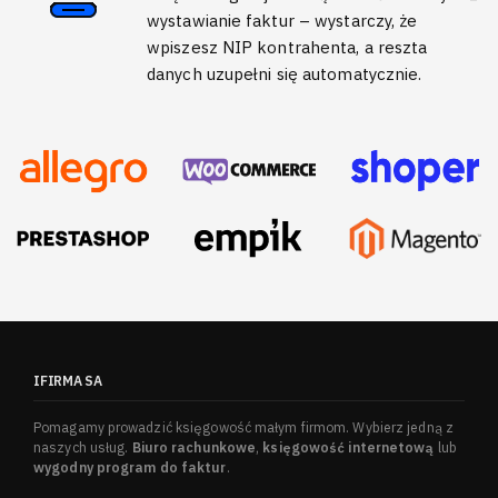
wystawianie faktur – wystarczy, że
wpiszesz NIP kontrahenta, a reszta
danych uzupełni się automatycznie.
IFIRMA SA
Pomagamy prowadzić księgowość małym firmom. Wybierz jedną z
naszych usług.
Biuro rachunkowe
,
księgowość internetową
lub
wygodny program do faktur
.