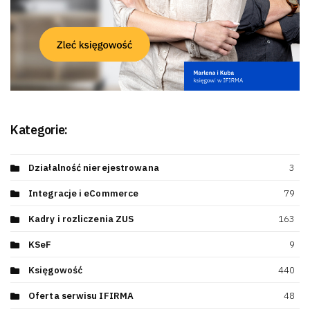
Kategorie:
Działalność nierejestrowana
3
Integracje i eCommerce
79
Kadry i rozliczenia ZUS
163
KSeF
9
Księgowość
440
Oferta serwisu IFIRMA
48