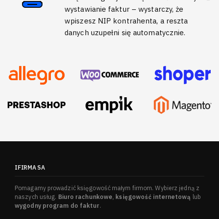
wystawianie faktur – wystarczy, że
wpiszesz NIP kontrahenta, a reszta
danych uzupełni się automatycznie.
IFIRMA SA
Pomagamy prowadzić księgowość małym firmom. Wybierz jedną z
naszych usług.
Biuro rachunkowe
,
księgowość internetową
lub
wygodny program do faktur
.