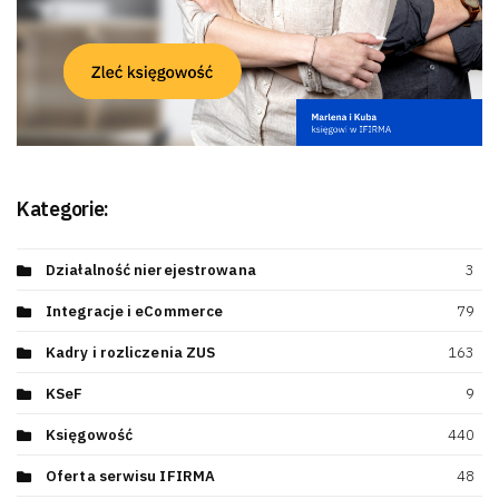
Kategorie:
Działalność nierejestrowana
3
Integracje i eCommerce
79
Kadry i rozliczenia ZUS
163
KSeF
9
Księgowość
440
Oferta serwisu IFIRMA
48