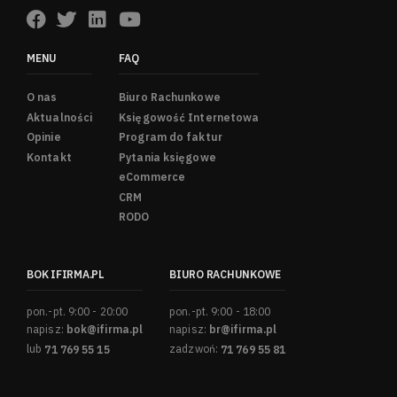
MENU
FAQ
O nas
Biuro Rachunkowe
Aktualności
Księgowość Internetowa
Opinie
Program do faktur
Kontakt
Pytania księgowe
eCommerce
CRM
RODO
BOK IFIRMA.PL
BIURO RACHUNKOWE
pon.-pt. 9:00 - 20:00
pon.-pt. 9:00 - 18:00
napisz:
bok@ifirma.pl
napisz:
br@ifirma.pl
lub
71 769 55 15
zadzwoń:
71 769 55 81