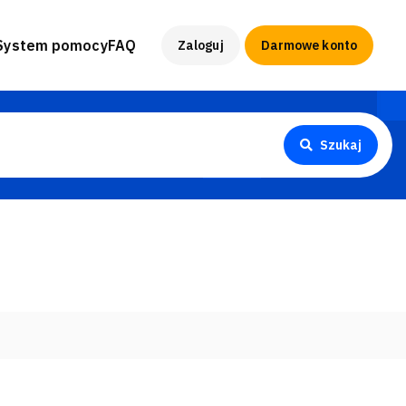
System pomocy
FAQ
Zaloguj
Darmowe konto
Szukaj