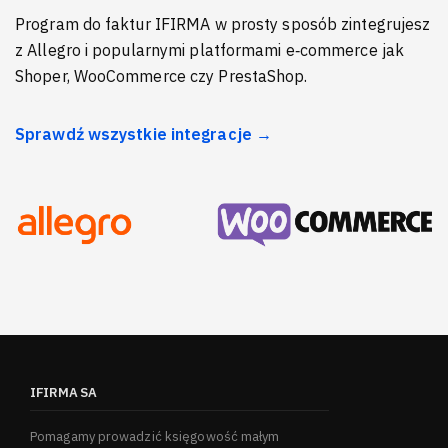
Program do faktur IFIRMA w prosty sposób zintegrujesz
z Allegro i popularnymi platformami e‑commerce jak
Shoper, WooCommerce czy PrestaShop.
Sprawdź wszystkie integracje →
IFIRMA SA
Pomagamy prowadzić księgowość małym