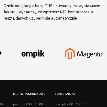
Dzięki integracji z bazą GUS ułatwiamy też wystawianie
faktur – wystarczy, że wpiszesz NIP kontrahenta, a
reszta danych uzupełni się automatycznie.
BIURO RACHUNKOWE
SEKRETARIAT
:00
pon.-pt. 9:00 - 18:00
pon.-pt. 9:00 - 16:00