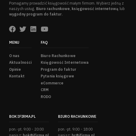
Pomagamy prowadzić księgowość małym firmom. Wybierz jedną z
naszych usług.
Biuro rachunkowe
,
księgowość internetową
lub
wygodny program do faktur
.
MENU
FAQ
O nas
Biuro Rachunkowe
Aktualności
Księgowość Internetowa
Opinie
Program do faktur
Kontakt
Pytania księgowe
eCommerce
CRM
RODO
BOK IFIRMA.PL
BIURO RACHUNKOWE
pon.-pt. 9:00 - 20:00
pon.-pt. 9:00 - 18:00
napisz:
bok@ifirma.pl
napisz:
br@ifirma.pl