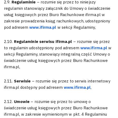
2.9.
Regulaminie
– rozumie się przez to niniejszy
regulamin stanowiący załącznik do Umowy o świadczenie
usług księgowych przez Biuro Rachunkowe ifirma.pl w
zakresie prowadzenia ksiąg rachunkowych, udostępniony
pod adresem
www.ifirma.pl
w sekcji Regulaminy,
2.10.
Regulaminie serwisu ifirma.pl
– rozumie się przez
to regulamin udostępniony pod adresem
www.ifirma.pl
w
sekcji Regulaminy, stanowiący integralną część Umowy o
świadczenie usług księgowych przez Biuro Rachunkowe
ifirma.pl,
2.11.
Serwisie
– rozumie się przez to serwis internetowy
ifirma.pl dostępny pod adresem
www.ifirma.pl
,
2.12.
Umowie
– rozumie się przez to umowę o
świadczenie usług księgowych przez Biuro Rachunkowe
ifirma.pl, w zakresie wymienionym w pkt. 4 Regulaminu