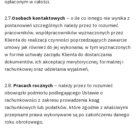
opłaconym w całości,
2.7.
Osobach kontaktowych
– o ile co innego nie wynika z
postanowień szczególnych należy przez to rozumieć
pracowników, współpracowników wyznaczonych przez
Klienta do realizacji czynności poprzedzających zawarcie
umowy jak również do jej wykonania, w tym wyznaczonych
w formie uchwały zarządu Klienta do dostarczania
dokumentów, ich akceptacji merytorycznej, formalnej i
rachunkowej oraz udzielania wyjaśnień,
2.8.
Pracach rocznych
– należy przez to rozumieć
obowiązki podmiotu podlegającego Ustawie o
rachunkowości z zakresu prowadzenia ksiąg
rachunkowych lub podatków, które zgodnie z właściwymi
przepisami prawa wykonywane są po zakończeniu danego
roku obrotowego,