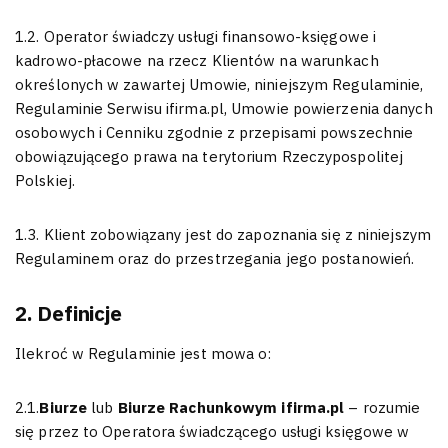
1.2. Operator świadczy usługi finansowo-księgowe i
kadrowo-płacowe na rzecz Klientów na warunkach
określonych w zawartej Umowie, niniejszym Regulaminie,
Regulaminie Serwisu ifirma.pl, Umowie powierzenia danych
osobowych i Cenniku zgodnie z przepisami powszechnie
obowiązującego prawa na terytorium Rzeczypospolitej
Polskiej.
1.3. Klient zobowiązany jest do zapoznania się z niniejszym
Regulaminem oraz do przestrzegania jego postanowień.
2. Definicje
Ilekroć w Regulaminie jest mowa o:
2.1.
Biurze
lub
Biurze Rachunkowym ifirma.pl
– rozumie
się przez to Operatora świadczącego usługi księgowe w