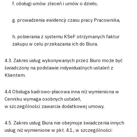
f. obsługi umów zleceń i umów o dzieło,
g. prowadzenia ewidencji czasu pracy Pracownika,
h. pobierania z systemu KSeF otrzymanych faktur
zakupu w celu przekazania ich do Biura.
4.3. Zakres usług wykonywanych przez Biuro może być
świadczony na podstawie indywidualnych ustaleń z
Klientem.
4.4 Obsługa kadrowo-płacowa inna niż wymieniona w
Cenniku wymaga osobnych ustaleń,
w szczególności zawarcia dodatkowej umowy.
4.5. Zakres usług Biura nie obejmuje świadczenia innych
usług niż wymienione w pkt. 4.1., w szczególności: