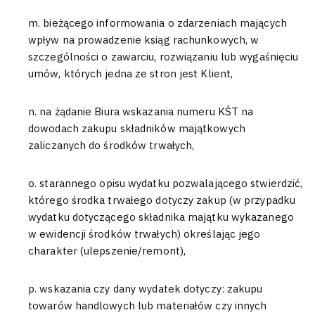
m. bieżącego informowania o zdarzeniach mających
wpływ na prowadzenie ksiąg rachunkowych, w
szczególności o zawarciu, rozwiązaniu lub wygaśnięciu
umów, których jedna ze stron jest Klient,
n. na żądanie Biura wskazania numeru KŚT na
dowodach zakupu składników majątkowych
zaliczanych do środków trwałych,
o. starannego opisu wydatku pozwalającego stwierdzić,
którego środka trwałego dotyczy zakup (w przypadku
wydatku dotyczącego składnika majątku wykazanego
w ewidencji środków trwałych) określając jego
charakter (ulepszenie/remont),
p. wskazania czy dany wydatek dotyczy: zakupu
towarów handlowych lub materiałów czy innych