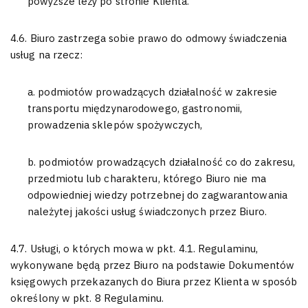
powyższe leży po stronie Klienta.
4.6. Biuro zastrzega sobie prawo do odmowy świadczenia
usług na rzecz:
a. podmiotów prowadzących działalność w zakresie
transportu międzynarodowego, gastronomii,
prowadzenia sklepów spożywczych,
b. podmiotów prowadzących działalność co do zakresu,
przedmiotu lub charakteru, którego Biuro nie ma
odpowiedniej wiedzy potrzebnej do zagwarantowania
należytej jakości usług świadczonych przez Biuro.
4.7. Usługi, o których mowa w pkt. 4.1. Regulaminu,
wykonywane będą przez Biuro na podstawie Dokumentów
księgowych przekazanych do Biura przez Klienta w sposób
określony w pkt. 8 Regulaminu.