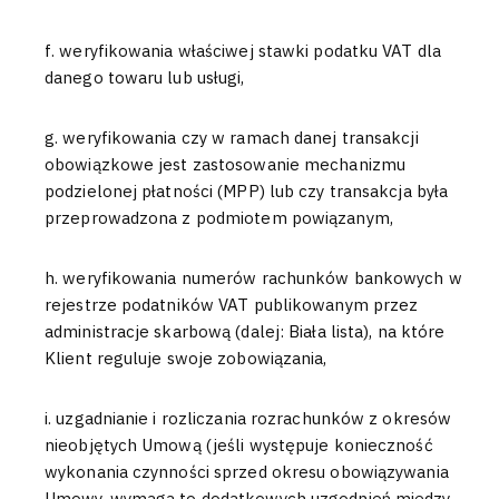
f. weryfikowania właściwej stawki podatku VAT dla
danego towaru lub usługi,
g. weryfikowania czy w ramach danej transakcji
obowiązkowe jest zastosowanie mechanizmu
podzielonej płatności (MPP) lub czy transakcja była
przeprowadzona z podmiotem powiązanym,
h. weryfikowania numerów rachunków bankowych w
rejestrze podatników VAT publikowanym przez
administracje skarbową (dalej: Biała lista), na które
Klient reguluje swoje zobowiązania,
i. uzgadnianie i rozliczania rozrachunków z okresów
nieobjętych Umową (jeśli występuje konieczność
wykonania czynności sprzed okresu obowiązywania
Umowy, wymaga to dodatkowych uzgodnień między