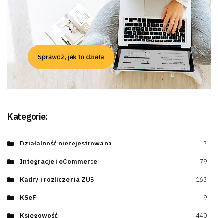
Kategorie:
Działalność nierejestrowana
3
Integracje i eCommerce
79
Kadry i rozliczenia ZUS
163
KSeF
9
Księgowość
440