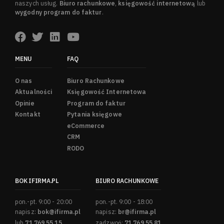
naszych usług.
Biuro rachunkowe
,
księgowość internetową
lub
wygodny program do faktur
.
MENU
FAQ
O nas
Biuro Rachunkowe
Aktualności
Księgowość Internetowa
Opinie
Program do faktur
Kontakt
Pytania księgowe
eCommerce
CRM
RODO
BOK IFIRMA.PL
BIURO RACHUNKOWE
pon.-pt. 9:00 - 20:00
pon.-pt. 9:00 - 18:00
napisz:
bok@ifirma.pl
napisz:
br@ifirma.pl
lub
71 769 55 15
zadzwoń:
71 769 55 81