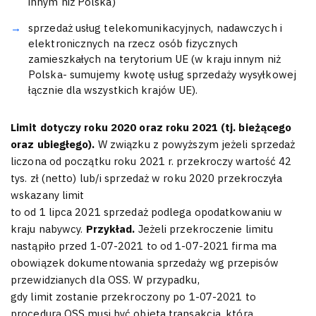
innym niż Polska)
sprzedaż usług telekomunikacyjnych, nadawczych i
elektronicznych na rzecz osób fizycznych
zamieszkałych na terytorium UE (w kraju innym niż
Polska- sumujemy kwotę usług sprzedaży wysyłkowej
łącznie dla wszystkich krajów UE).
Limit dotyczy roku 2020 oraz roku 2021 (tj. bieżącego
oraz ubiegłego).
W związku z powyższym jeżeli sprzedaż
liczona od początku roku 2021 r. przekroczy wartość 42
tys. zł (netto) lub/i sprzedaż w roku 2020 przekroczyła
wskazany limit
to od 1 lipca 2021 sprzedaż podlega opodatkowaniu w
kraju nabywcy.
Przykład.
Jeżeli przekroczenie limitu
nastąpiło przed 1-07-2021 to od 1-07-2021 firma ma
obowiązek dokumentowania sprzedaży wg przepisów
przewidzianych dla OSS. W przypadku,
gdy limit zostanie przekroczony po 1-07-2021 to
procedurą OSS musi być objęta transakcja, którą