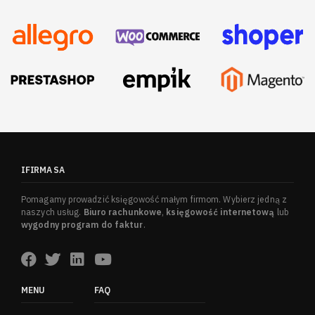
IFIRMA SA
Pomagamy prowadzić księgowość małym firmom. Wybierz jedną z
naszych usług.
Biuro rachunkowe
,
księgowość internetową
lub
wygodny program do faktur
.
MENU
FAQ