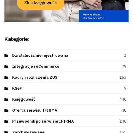
Kategorie:
Działalność nierejestrowana
3
Integracje i eCommerce
79
Kadry i rozliczenia ZUS
163
KSeF
9
Księgowość
440
Oferta serwisu IFIRMA
48
Przewodnik po serwisie IFIRMA
148
Zarchiwizowane
155