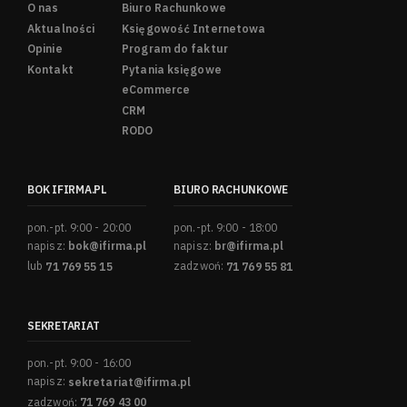
O nas
Biuro Rachunkowe
Aktualności
Księgowość Internetowa
Opinie
Program do faktur
Kontakt
Pytania księgowe
eCommerce
CRM
RODO
BOK IFIRMA.PL
BIURO RACHUNKOWE
pon.-pt. 9:00 - 20:00
pon.-pt. 9:00 - 18:00
napisz:
bok@ifirma.pl
napisz:
br@ifirma.pl
lub
71 769 55 15
zadzwoń:
71 769 55 81
SEKRETARIAT
pon.-pt. 9:00 - 16:00
napisz:
sekretariat@ifirma.pl
zadzwoń:
71 769 43 00