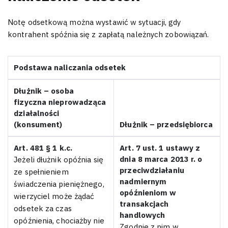
Notę odsetkową można wystawić w sytuacji, gdy
kontrahent spóźnia się z zapłatą należnych zobowiązań.
Podstawa naliczania odsetek
Dłużnik – osoba
fizyczna nieprowadząca
działalności
(konsument)
Dłużnik – przedsiębiorca
Art. 481 § 1 k.c.
Art. 7 ust. 1 ustawy z
dnia 8 marca 2013 r. o
Jeżeli dłużnik opóźnia się
przeciwdziałaniu
ze spełnieniem
nadmiernym
świadczenia pieniężnego,
opóźnieniom w
wierzyciel może żądać
transakcjach
odsetek za czas
handlowych
opóźnienia, chociażby nie
Zgodnie z nim w