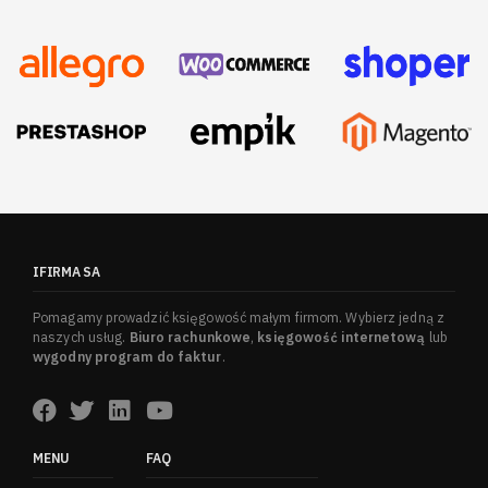
IFIRMA SA
Pomagamy prowadzić księgowość małym firmom. Wybierz jedną z
naszych usług.
Biuro rachunkowe
,
księgowość internetową
lub
wygodny program do faktur
.
MENU
FAQ