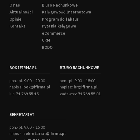
O nas
Biuro Rachunkowe
Aktualności
Księgowość Internetowa
Opinie
Program do faktur
Kontakt
Pytania księgowe
eCommerce
CRM
RODO
BOK IFIRMA.PL
BIURO RACHUNKOWE
pon.-pt. 9:00 - 20:00
pon.-pt. 9:00 - 18:00
napisz:
bok@ifirma.pl
napisz:
br@ifirma.pl
lub
71 769 55 15
zadzwoń:
71 769 55 81
SEKRETARIAT
pon.-pt. 9:00 - 16:00
napisz:
sekretariat@ifirma.pl