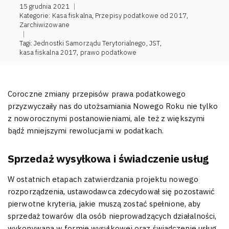
15 grudnia 2021
|
Kategorie:
Kasa fiskalna
,
Przepisy podatkowe od 2017
,
Zarchiwizowane
|
Tagi:
Jednostki Samorządu Terytorialnego
,
JST
,
kasa fiskalna 2017
,
prawo podatkowe
Coroczne zmiany przepisów prawa podatkowego
przyzwyczaiły nas do utożsamiania Nowego Roku nie tylko
z noworocznymi postanowieniami, ale też z większymi
bądź mniejszymi rewolucjami w podatkach.
Sprzedaż wysyłkowa i świadczenie usług
W ostatnich etapach zatwierdzania projektu nowego
rozporządzenia, ustawodawca zdecydował się pozostawić
pierwotne kryteria, jakie muszą zostać spełnione, aby
sprzedaż towarów dla osób nieprowadzących działalności,
wykonywana w formie wysyłkowej oraz świadczenie usług