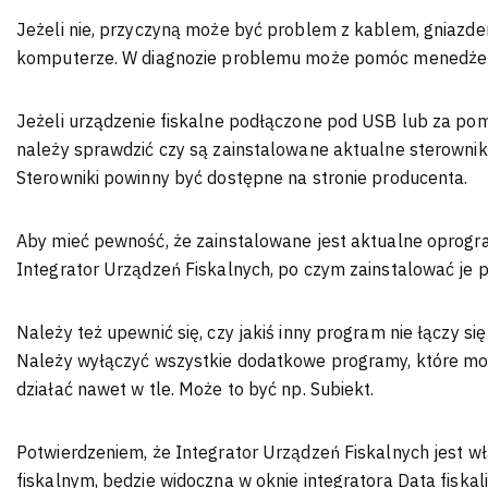
Jeżeli nie, przyczyną może być problem z kablem, gniazd
komputerze. W diagnozie problemu może pomóc menedżer
Jeżeli urządzenie fiskalne podłączone pod USB lub za pom
należy sprawdzić czy są zainstalowane aktualne sterowniki
Sterowniki powinny być dostępne na stronie producenta.
Aby mieć pewność, że zainstalowane jest aktualne oprogr
Integrator Urządzeń Fiskalnych, po czym zainstalować je 
Należy też upewnić się, czy jakiś inny program nie łączy si
Należy wyłączyć wszystkie dodatkowe programy, które mog
działać nawet w tle. Może to być np. Subiekt.
Potwierdzeniem, że Integrator Urządzeń Fiskalnych jest w
fiskalnym, będzie widoczna w oknie integratora Data fiskali