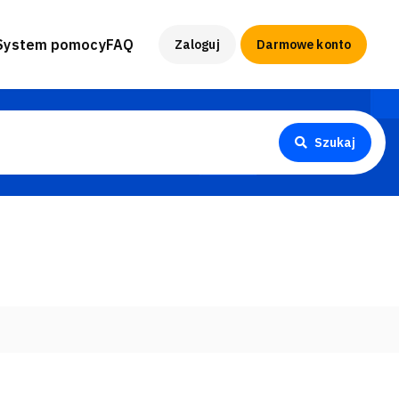
System pomocy
FAQ
Zaloguj
Darmowe konto
Szukaj