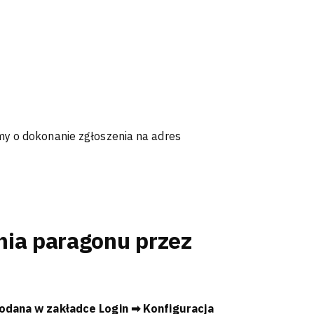
my o dokonanie zgłoszenia na adres
nia paragonu przez
 dodana w zakładce
Login ➡ Konfiguracja