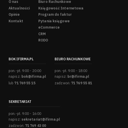
O nas
Biuro Rachunkowe
Aktualności
Księgowość Internetowa
Opinie
Program do faktur
Kontakt
Pytania księgowe
eCommerce
CRM
RODO
BOK IFIRMA.PL
BIURO RACHUNKOWE
pon.-pt. 9:00 - 20:00
pon.-pt. 9:00 - 18:00
napisz:
bok@ifirma.pl
napisz:
br@ifirma.pl
lub
71 769 55 15
zadzwoń:
71 769 55 81
SEKRETARIAT
pon.-pt. 9:00 - 16:00
napisz:
sekretariat@ifirma.pl
zadzwoń:
71 769 43 00