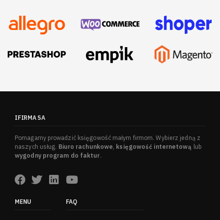
IFIRMA SA
Pomagamy prowadzić księgowość małym firmom. Wybierz jedną z
naszych usług.
Biuro rachunkowe
,
księgowość internetową
lub
wygodny program do faktur
.
MENU
FAQ