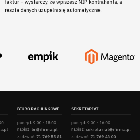
faktur – wystarczy, że wpiszesz NIP kontrahenta, a
reszta danych uzupełni się automatycznie.
BIURO RACHUNKOWE
SEKRETARIAT
:00
pon.-pt. 9:00 - 18:00
pon.-pt. 9:00 - 16:00
a.pl
napisz:
br@ifirma.pl
napisz:
sekretariat@ifirma.pl
zadzwoń:
71 769 55 81
zadzwoń:
71 769 43 00