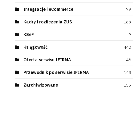
Integracje i eCommerce
79
Kadry i rozliczenia ZUS
163
KSeF
9
Księgowość
440
Oferta serwisu IFIRMA
48
Przewodnik po serwisie IFIRMA
148
Zarchiwizowane
155