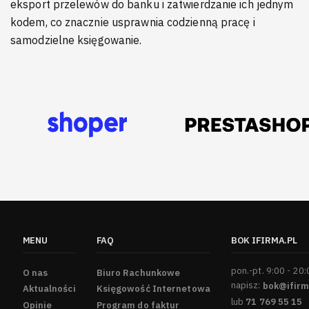
eksport przelewów do banku i zatwierdzanie ich jednym
kodem, co znacznie usprawnia codzienną pracę i
samodzielne księgowanie.
MENU
FAQ
BOK IFIRMA.PL
pon.-pt. 9:00 - 20
O nas
Biuro Rachunkowe
napisz:
bok@ifirm
Aktualności
Księgowość Internetowa
lub
71 769 55 15
Opinie
Program do faktur