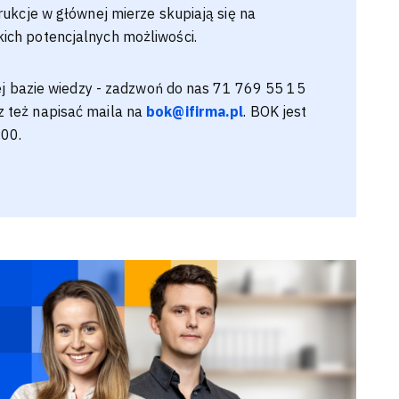
rukcje w głównej mierze skupiają się na
ich potencjalnych możliwości.
zej bazie wiedzy - zadzwoń do nas 71 769 55 15
z też napisać maila na
bok@ifirma.pl
. BOK jest
:00.