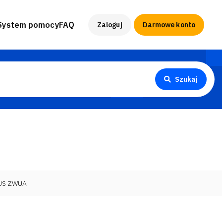
System pomocy
FAQ
Zaloguj
Darmowe konto
Szukaj
US ZWUA