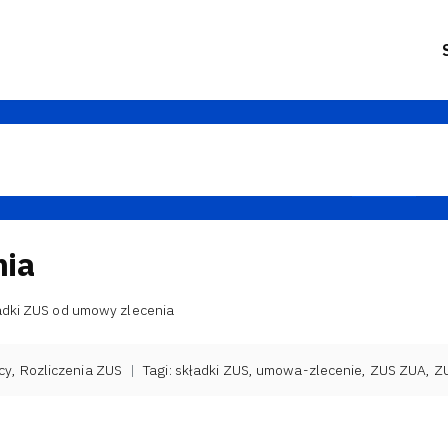
nia
adki ZUS od umowy zlecenia
cy
,
Rozliczenia ZUS
|
Tagi:
składki ZUS
,
umowa-zlecenie
,
ZUS ZUA
,
Z