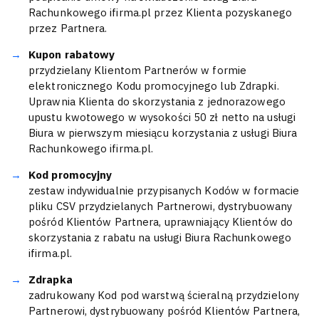
Rachunkowego ifirma.pl przez Klienta pozyskanego
przez Partnera.
Kupon rabatowy
przydzielany Klientom Partnerów w formie
elektronicznego Kodu promocyjnego lub Zdrapki.
Uprawnia Klienta do skorzystania z jednorazowego
upustu kwotowego w wysokości 50 zł netto na usługi
Biura w pierwszym miesiącu korzystania z usługi Biura
Rachunkowego ifirma.pl.
Kod promocyjny
zestaw indywidualnie przypisanych Kodów w formacie
pliku CSV przydzielanych Partnerowi, dystrybuowany
pośród Klientów Partnera, uprawniający Klientów do
skorzystania z rabatu na usługi Biura Rachunkowego
ifirma.pl.
Zdrapka
zadrukowany Kod pod warstwą ścieralną przydzielony
Partnerowi, dystrybuowany pośród Klientów Partnera,