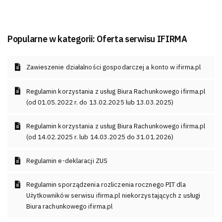
Popularne w kategorii:
Oferta serwisu IFIRMA
Zawieszenie działalności gospodarczej a konto w ifirma.pl
Regulamin korzystania z usług Biura Rachunkowego ifirma.pl
(od 01.05.2022 r. do 13.02.2025 lub 13.03.2025)
Regulamin korzystania z usług Biura Rachunkowego ifirma.pl
(od 14.02.2025 r. lub 14.03.2025 do 31.01.2026)
Regulamin e-deklaracji ZUS
Regulamin sporządzenia rozliczenia rocznego PIT dla
Użytkowników serwisu ifirma.pl niekorzystających z usługi
Biura rachunkowego ifirma.pl