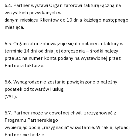
5.4. Partner wystawi Organizatorowi fakturę łączną na
wszystkich pozyskanych w
danym miesiącu Klientów do 10 dnia każdego następnego
miesiąca.
5.5. Organizator zobowiązuje się do opłacenia faktury w
terminie 14 dni od dnia jej doręczenia – środki należy
przelać na numer konta podany na wystawionej przez
Partnera fakturze.
5.6. Wynagrodzenie zostanie powiększone o należny
podatek od towarów i usług
(VAT).
5.7. Partner może w dowolnej chwili zrezygnować z
Programu Partnerskiego
wybierając opcję „rezygnacja” w systemie. W takiej sytuacji
Partner nie będzie