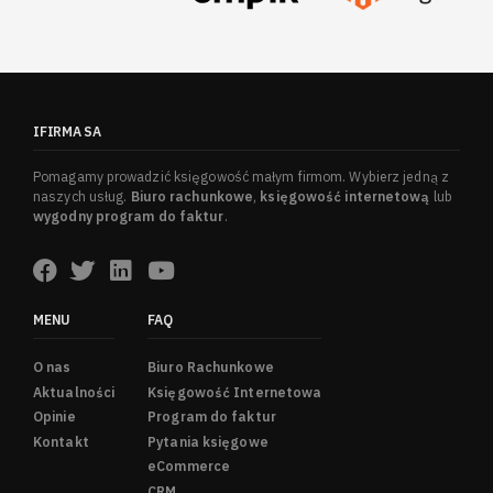
IFIRMA SA
Pomagamy prowadzić księgowość małym firmom. Wybierz jedną z
naszych usług.
Biuro rachunkowe
,
księgowość internetową
lub
wygodny program do faktur
.
MENU
FAQ
O nas
Biuro Rachunkowe
Aktualności
Księgowość Internetowa
Opinie
Program do faktur
Kontakt
Pytania księgowe
eCommerce
CRM