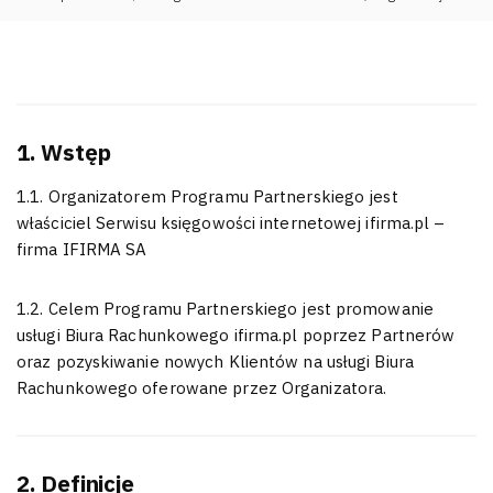
1. Wstęp
1.1. Organizatorem Programu Partnerskiego jest
właściciel Serwisu księgowości internetowej ifirma.pl –
firma IFIRMA SA
1.2. Celem Programu Partnerskiego jest promowanie
usługi Biura Rachunkowego ifirma.pl poprzez Partnerów
oraz pozyskiwanie nowych Klientów na usługi Biura
Rachunkowego oferowane przez Organizatora.
2. Definicje