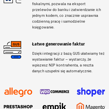
fiskalnymi, pozwala na eksport
przelewów do banku i zatwierdzanie ich
jednym kodem, co znacznie usprawnia
codzienną pracę i samodzielne
księgowanie.
Łatwe generowanie faktur
Dzięki integracji z bazą GUS ułatwiamy też
wystawianie faktur – wystarczy, że
wpiszesz NIP kontrahenta, a reszta
danych uzupełni się automatycznie.