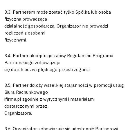
3.3. Partnerem może zostać tylko Spółka lub osoba
fizyczna prowadząca
działalność gospodarczą. Organizator nie prowadzi
rozliczeń z osobami
fizycznymi.
3.4. Partner akceptując zapisy Regulaminu Programu
Partnerskiego zobowiązuje
się do ich bezwzględnego przestrzegania.
3.5. Partner dołoży wszelkiej staranności w promocji usług
Biura Rachunkowego
ifirma.pl zgodnie z wytycznymi i materiałami
dostarczonymi przez
Organizatora.
3.6. Organizator zobowiązuje się udostępnić Partnerowi