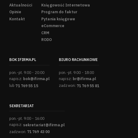
Aktualności
Księgowość Internetowa
Opinie
Program do faktur
Kontakt
Pytania księgowe
eCommerce
CRM
RODO
BOK IFIRMA.PL
BIURO RACHUNKOWE
pon.-pt. 9:00 - 20:00
pon.-pt. 9:00 - 18:00
napisz:
bok@ifirma.pl
napisz:
br@ifirma.pl
lub
71 769 55 15
zadzwoń:
71 769 55 81
SEKRETARIAT
pon.-pt. 9:00 - 16:00
napisz:
sekretariat@ifirma.pl
zadzwoń:
71 769 43 00