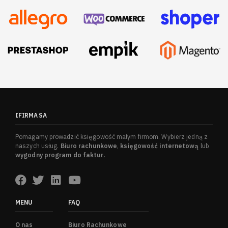
IFIRMA SA
Pomagamy prowadzić księgowość małym firmom. Wybierz jedną z
naszych usług.
Biuro rachunkowe
,
księgowość internetową
lub
wygodny program do faktur
.
MENU
FAQ
O nas
Biuro Rachunkowe