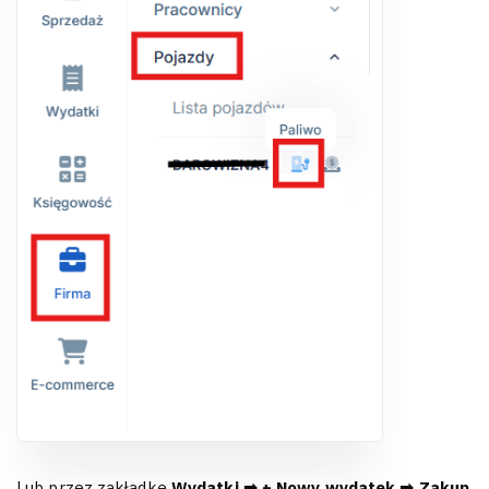
Lub przez zakładkę
Wydatki ➡ + Nowy wydatek ➡ Zakup